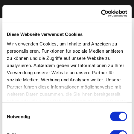
Diese Webseite verwendet Cookies
Wir verwenden Cookies, um Inhalte und Anzeigen zu
personalisieren, Funktionen für soziale Medien anbieten
zu können und die Zugriffe auf unsere Website zu
analysieren. Außerdem geben wir Informationen zu Ihrer
Verwendung unserer Website an unsere Partner für
soziale Medien, Werbung und Analysen weiter. Unsere
Partner führen diese Informationen möglicherweise mit
weiteren Daten zusammen, die Sie ihnen bereitgestellt
haben oder die sie im Rahmen Ihrer Nutzung der Dienste
gesammelt haben. Sie geben Einwilligung zu unseren
Einwilligungsauswahl
Cookies, wenn Sie unsere Webseite weiterhin nutzen.
Notwendig