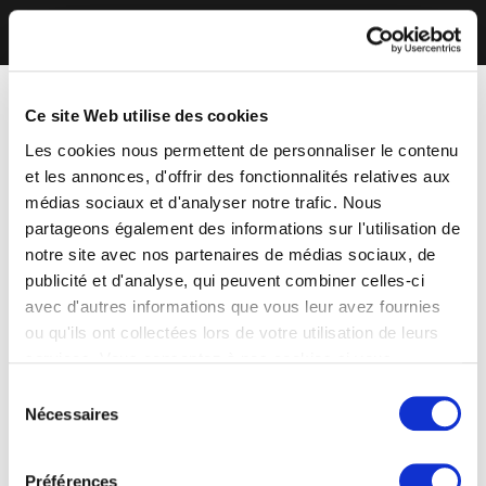
Ce site Web utilise des cookies
Les cookies nous permettent de personnaliser le contenu
et les annonces, d'offrir des fonctionnalités relatives aux
médias sociaux et d'analyser notre trafic. Nous
partageons également des informations sur l'utilisation de
notre site avec nos partenaires de médias sociaux, de
publicité et d'analyse, qui peuvent combiner celles-ci
avec d'autres informations que vous leur avez fournies
ou qu'ils ont collectées lors de votre utilisation de leurs
services. Vous consentez à nos cookies si vous
continuez à utiliser notre site Web.
Sélection
Nécessaires
du
consentement
Préférences