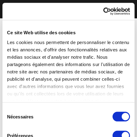
Ce site Web utilise des cookies
Les cookies nous permettent de personnaliser le contenu
et les annonces, d'offrir des fonctionnalités relatives aux
médias sociaux et d'analyser notre trafic. Nous
partageons également des informations sur l'utilisation de
notre site avec nos partenaires de médias sociaux, de
publicité et d'analyse, qui peuvent combiner celles-ci
avec d'autres informations que vous leur avez fournies
ou qu'ils ont collectées lors de votre utilisation de leurs
services. Vous consentez à nos cookies si vous
continuez à utiliser notre site Web.
Sélection
Nécessaires
du
consentement
Préférences