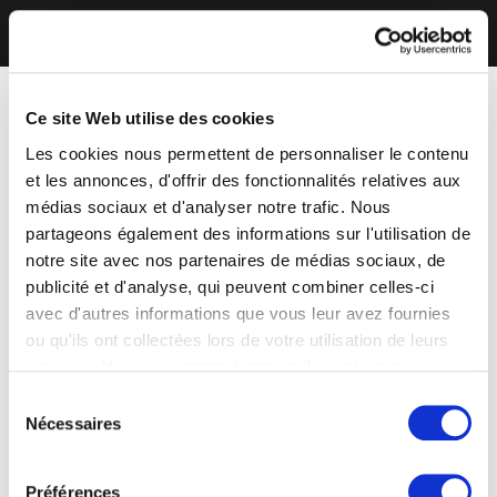
Ce site Web utilise des cookies
Les cookies nous permettent de personnaliser le contenu
et les annonces, d'offrir des fonctionnalités relatives aux
médias sociaux et d'analyser notre trafic. Nous
partageons également des informations sur l'utilisation de
notre site avec nos partenaires de médias sociaux, de
publicité et d'analyse, qui peuvent combiner celles-ci
avec d'autres informations que vous leur avez fournies
ou qu'ils ont collectées lors de votre utilisation de leurs
services. Vous consentez à nos cookies si vous
continuez à utiliser notre site Web.
Sélection
Nécessaires
du
consentement
Préférences