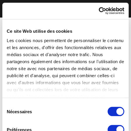
Ce site Web utilise des cookies
Les cookies nous permettent de personnaliser le contenu
et les annonces, d'offrir des fonctionnalités relatives aux
médias sociaux et d'analyser notre trafic. Nous
partageons également des informations sur l'utilisation de
notre site avec nos partenaires de médias sociaux, de
publicité et d'analyse, qui peuvent combiner celles-ci
avec d'autres informations que vous leur avez fournies
ou qu'ils ont collectées lors de votre utilisation de leurs
services. Vous consentez à nos cookies si vous
continuez à utiliser notre site Web.
Sélection
Nécessaires
du
consentement
Préférences