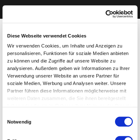
Diese Webseite verwendet Cookies
Wir verwenden Cookies, um Inhalte und Anzeigen zu
personalisieren, Funktionen für soziale Medien anbieten
zu können und die Zugriffe auf unsere Website zu
analysieren. Außerdem geben wir Informationen zu Ihrer
Verwendung unserer Website an unsere Partner für
soziale Medien, Werbung und Analysen weiter. Unsere
Partner führen diese Informationen möglicherweise mit
weiteren Daten zusammen, die Sie ihnen bereitgestellt
haben oder die sie im Rahmen Ihrer Nutzung der Dienste
gesammelt haben. Sie geben Einwilligung zu unseren
Einwilligungsauswahl
Cookies, wenn Sie unsere Webseite weiterhin nutzen.
Notwendig