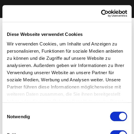
Diese Webseite verwendet Cookies
Wir verwenden Cookies, um Inhalte und Anzeigen zu
personalisieren, Funktionen für soziale Medien anbieten
zu können und die Zugriffe auf unsere Website zu
analysieren. Außerdem geben wir Informationen zu Ihrer
Verwendung unserer Website an unsere Partner für
soziale Medien, Werbung und Analysen weiter. Unsere
Partner führen diese Informationen möglicherweise mit
weiteren Daten zusammen, die Sie ihnen bereitgestellt
haben oder die sie im Rahmen Ihrer Nutzung der Dienste
gesammelt haben. Sie geben Einwilligung zu unseren
Einwilligungsauswahl
Cookies, wenn Sie unsere Webseite weiterhin nutzen.
Notwendig