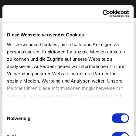
Diese Webseite verwendet Cookies
Wir verwenden Cookies, um Inhalte und Anzeigen zu
personalisieren, Funktionen für soziale Medien anbieten
zu können und die Zugriffe auf unsere Website zu
analysieren. Außerdem geben wir Informationen zu Ihrer
Verwendung unserer Website an unsere Partner für
soziale Medien, Werbung und Analysen weiter. Unsere
Partner führen diese Informationen möglicherweise mit
weiteren Daten zusammen, die Sie ihnen bereitgestellt
haben oder die sie im Rahmen Ihrer Nutzung der Dienste
gesammelt haben. Sie geben Einwilligung zu unseren
Einwilligungsauswahl
Cookies, wenn Sie unsere Webseite weiterhin nutzen.
Notwendig