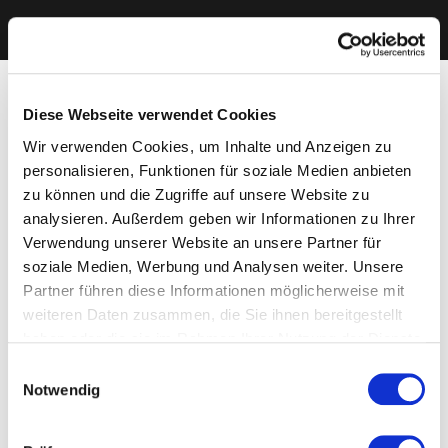
Diese Webseite verwendet Cookies
Wir verwenden Cookies, um Inhalte und Anzeigen zu
personalisieren, Funktionen für soziale Medien anbieten
zu können und die Zugriffe auf unsere Website zu
analysieren. Außerdem geben wir Informationen zu Ihrer
Verwendung unserer Website an unsere Partner für
soziale Medien, Werbung und Analysen weiter. Unsere
Partner führen diese Informationen möglicherweise mit
weiteren Daten zusammen, die Sie ihnen bereitgestellt
haben oder die sie im Rahmen Ihrer Nutzung der Dienste
gesammelt haben. Sie geben Einwilligung zu unseren
Einwilligungsauswahl
Cookies, wenn Sie unsere Webseite weiterhin nutzen.
Notwendig