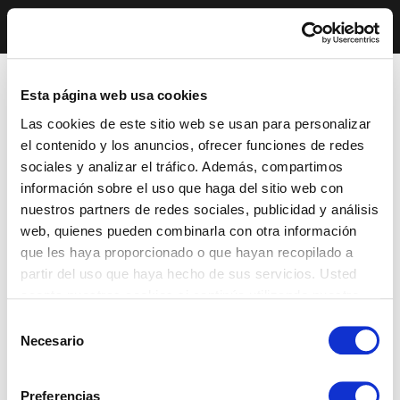
Esta página web usa cookies
Las cookies de este sitio web se usan para personalizar
el contenido y los anuncios, ofrecer funciones de redes
sociales y analizar el tráfico. Además, compartimos
información sobre el uso que haga del sitio web con
nuestros partners de redes sociales, publicidad y análisis
web, quienes pueden combinarla con otra información
que les haya proporcionado o que hayan recopilado a
partir del uso que haya hecho de sus servicios. Usted
acepta nuestras cookies si continúa utilizando nuestro
sitio web.
Selección
Necesario
de
consentimiento
Preferencias