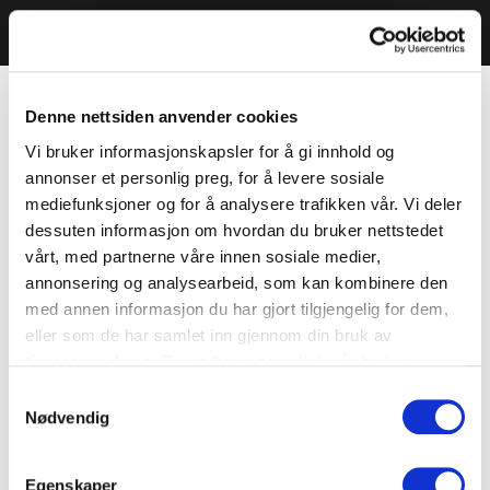
Denne nettsiden anvender cookies
Vi bruker informasjonskapsler for å gi innhold og
annonser et personlig preg, for å levere sosiale
mediefunksjoner og for å analysere trafikken vår. Vi deler
dessuten informasjon om hvordan du bruker nettstedet
vårt, med partnerne våre innen sosiale medier,
annonsering og analysearbeid, som kan kombinere den
med annen informasjon du har gjort tilgjengelig for dem,
eller som de har samlet inn gjennom din bruk av
tjenestene deres. Du godtar automatisk vår bruk av
informasjonskapsler ved å bruke nettstedet vårt.
Samtykkevalg
Nødvendig
Egenskaper