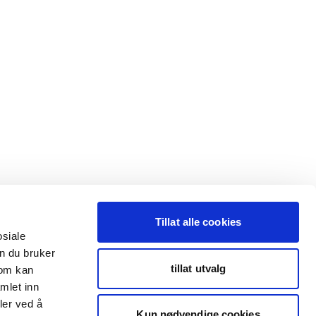
Tillat alle cookies
osiale
n du bruker
tillat utvalg
som kan
mlet inn
ler ved å
Kun nødvendige cookies