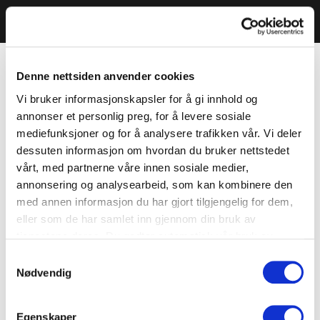
Denne nettsiden anvender cookies
Vi bruker informasjonskapsler for å gi innhold og
annonser et personlig preg, for å levere sosiale
mediefunksjoner og for å analysere trafikken vår. Vi deler
dessuten informasjon om hvordan du bruker nettstedet
vårt, med partnerne våre innen sosiale medier,
annonsering og analysearbeid, som kan kombinere den
med annen informasjon du har gjort tilgjengelig for dem,
eller som de har samlet inn gjennom din bruk av
tjenestene deres. Du godtar automatisk vår bruk av
informasjonskapsler ved å bruke nettstedet vårt.
Samtykkevalg
Nødvendig
Egenskaper