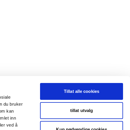
Tillat alle cookies
osiale
n du bruker
tillat utvalg
som kan
mlet inn
ler ved å
Kun nødvendige cookies