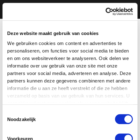
Deze website maakt gebruik van cookies
We gebruiken cookies om content en advertenties te
personaliseren, om functies voor social media te bieden
en om ons websiteverkeer te analyseren. Ook delen we
informatie over uw gebruik van onze site met onze
partners voor social media, adverteren en analyse. Deze
partners kunnen deze gegevens combineren met andere
informatie die u aan ze heeft verstrekt of die ze hebben
verzameld op basis van uw gebruik van hun services. U
gaat akkoord met onze cookies als u onze website blijft
gebruiken.
Toestemmingsselectie
Noodzakelijk
Voorkeuren