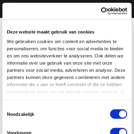
Deze website maakt gebruik van cookies
We gebruiken cookies om content en advertenties te
personaliseren, om functies voor social media te bieden
en om ons websiteverkeer te analyseren. Ook delen we
informatie over uw gebruik van onze site met onze
partners voor social media, adverteren en analyse. Deze
partners kunnen deze gegevens combineren met andere
informatie die u aan ze heeft verstrekt of die ze hebben
verzameld op basis van uw gebruik van hun services. U
gaat akkoord met onze cookies als u onze website blijft
gebruiken.
Toestemmingsselectie
Noodzakelijk
Voorkeuren