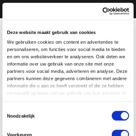
Deze website maakt gebruik van cookies
We gebruiken cookies om content en advertenties te
personaliseren, om functies voor social media te bieden
en om ons websiteverkeer te analyseren. Ook delen we
informatie over uw gebruik van onze site met onze
partners voor social media, adverteren en analyse. Deze
partners kunnen deze gegevens combineren met andere
informatie die u aan ze heeft verstrekt of die ze hebben
verzameld op basis van uw gebruik van hun services. U
gaat akkoord met onze cookies als u onze website blijft
gebruiken.
Toestemmingsselectie
Noodzakelijk
Voorkeuren