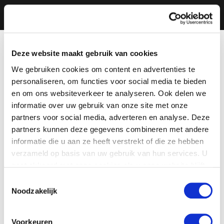
Deze website maakt gebruik van cookies
We gebruiken cookies om content en advertenties te
personaliseren, om functies voor social media te bieden
en om ons websiteverkeer te analyseren. Ook delen we
informatie over uw gebruik van onze site met onze
partners voor social media, adverteren en analyse. Deze
partners kunnen deze gegevens combineren met andere
informatie die u aan ze heeft verstrekt of die ze hebben
verzameld op basis van uw gebruik van hun services. U
gaat akkoord met onze cookies als u onze website blijft
gebruiken.
Toestemmingsselectie
Noodzakelijk
Voorkeuren