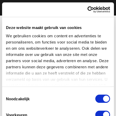
Deze website maakt gebruik van cookies
We gebruiken cookies om content en advertenties te
personaliseren, om functies voor social media te bieden
en om ons websiteverkeer te analyseren. Ook delen we
informatie over uw gebruik van onze site met onze
partners voor social media, adverteren en analyse. Deze
partners kunnen deze gegevens combineren met andere
informatie die u aan ze heeft verstrekt of die ze hebben
verzameld op basis van uw gebruik van hun services. U
gaat akkoord met onze cookies als u onze website blijft
gebruiken.
Toestemmingsselectie
Noodzakelijk
Voorkeuren