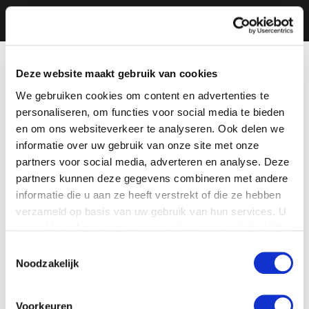
Deze website maakt gebruik van cookies
We gebruiken cookies om content en advertenties te
personaliseren, om functies voor social media te bieden
en om ons websiteverkeer te analyseren. Ook delen we
informatie over uw gebruik van onze site met onze
partners voor social media, adverteren en analyse. Deze
partners kunnen deze gegevens combineren met andere
informatie die u aan ze heeft verstrekt of die ze hebben
verzameld op basis van uw gebruik van hun services. U
gaat akkoord met onze cookies als u onze website blijft
gebruiken.
Toestemmingsselectie
Noodzakelijk
Voorkeuren