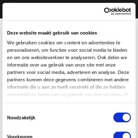
Deze website maakt gebruik van cookies
We gebruiken cookies om content en advertenties te
personaliseren, om functies voor social media te bieden
en om ons websiteverkeer te analyseren. Ook delen we
informatie over uw gebruik van onze site met onze
partners voor social media, adverteren en analyse. Deze
partners kunnen deze gegevens combineren met andere
informatie die u aan ze heeft verstrekt of die ze hebben
verzameld op basis van uw gebruik van hun services. U
gaat akkoord met onze cookies als u onze website blijft
gebruiken.
Toestemmingsselectie
Noodzakelijk
Voorkeuren