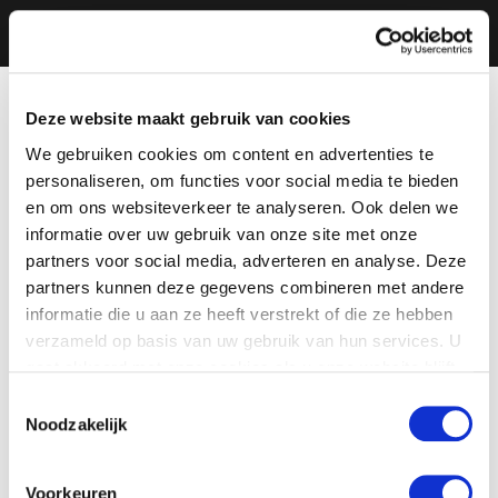
Deze website maakt gebruik van cookies
We gebruiken cookies om content en advertenties te
personaliseren, om functies voor social media te bieden
en om ons websiteverkeer te analyseren. Ook delen we
informatie over uw gebruik van onze site met onze
partners voor social media, adverteren en analyse. Deze
partners kunnen deze gegevens combineren met andere
informatie die u aan ze heeft verstrekt of die ze hebben
verzameld op basis van uw gebruik van hun services. U
gaat akkoord met onze cookies als u onze website blijft
gebruiken.
Toestemmingsselectie
Noodzakelijk
Voorkeuren