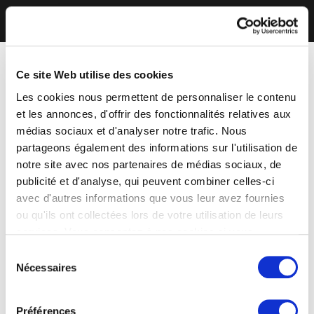
Ce site Web utilise des cookies
Les cookies nous permettent de personnaliser le contenu
et les annonces, d'offrir des fonctionnalités relatives aux
médias sociaux et d'analyser notre trafic. Nous
partageons également des informations sur l'utilisation de
notre site avec nos partenaires de médias sociaux, de
publicité et d'analyse, qui peuvent combiner celles-ci
avec d'autres informations que vous leur avez fournies
ou qu'ils ont collectées lors de votre utilisation de leurs
services. Vous consentez à nos cookies si vous
continuez à utiliser notre site Web.
Sélection
Nécessaires
du
consentement
Préférences