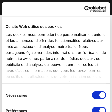
Ce site Web utilise des cookies
Les cookies nous permettent de personnaliser le contenu
et les annonces, d'offrir des fonctionnalités relatives aux
médias sociaux et d'analyser notre trafic. Nous
partageons également des informations sur l'utilisation de
notre site avec nos partenaires de médias sociaux, de
publicité et d'analyse, qui peuvent combiner celles-ci
avec d'autres informations que vous leur avez fournies
ou qu'ils ont collectées lors de votre utilisation de leurs
services. Vous consentez à nos cookies si vous
continuez à utiliser notre site Web.
Sélection
Nécessaires
du
consentement
Préférences