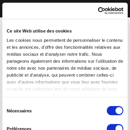
Ce site Web utilise des cookies
Les cookies nous permettent de personnaliser le contenu
et les annonces, d'offrir des fonctionnalités relatives aux
médias sociaux et d'analyser notre trafic. Nous
partageons également des informations sur l'utilisation de
notre site avec nos partenaires de médias sociaux, de
publicité et d'analyse, qui peuvent combiner celles-ci
avec d'autres informations que vous leur avez fournies
ou qu'ils ont collectées lors de votre utilisation de leurs
services. Vous consentez à nos cookies si vous
continuez à utiliser notre site Web.
Sélection
Nécessaires
du
consentement
Préférences