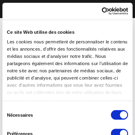
Ce site Web utilise des cookies
Les cookies nous permettent de personnaliser le contenu
et les annonces, d'offrir des fonctionnalités relatives aux
médias sociaux et d'analyser notre trafic. Nous
partageons également des informations sur l'utilisation de
notre site avec nos partenaires de médias sociaux, de
publicité et d'analyse, qui peuvent combiner celles-ci
avec d'autres informations que vous leur avez fournies
ou qu'ils ont collectées lors de votre utilisation de leurs
services. Vous consentez à nos cookies si vous
continuez à utiliser notre site Web.
Sélection
Nécessaires
du
consentement
Préférences