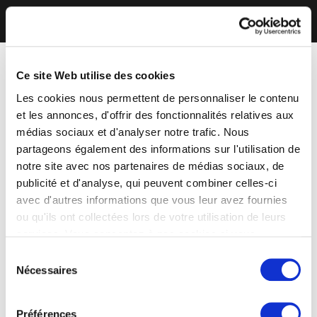
Ce site Web utilise des cookies
Les cookies nous permettent de personnaliser le contenu
et les annonces, d'offrir des fonctionnalités relatives aux
médias sociaux et d'analyser notre trafic. Nous
partageons également des informations sur l'utilisation de
notre site avec nos partenaires de médias sociaux, de
publicité et d'analyse, qui peuvent combiner celles-ci
avec d'autres informations que vous leur avez fournies
ou qu'ils ont collectées lors de votre utilisation de leurs
services. Vous consentez à nos cookies si vous
continuez à utiliser notre site Web.
Sélection
Nécessaires
du
consentement
Préférences