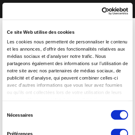
Ce site Web utilise des cookies
Les cookies nous permettent de personnaliser le contenu
et les annonces, d'offrir des fonctionnalités relatives aux
médias sociaux et d'analyser notre trafic. Nous
partageons également des informations sur l'utilisation de
notre site avec nos partenaires de médias sociaux, de
publicité et d'analyse, qui peuvent combiner celles-ci
avec d'autres informations que vous leur avez fournies
ou qu'ils ont collectées lors de votre utilisation de leurs
services. Vous consentez à nos cookies si vous
continuez à utiliser notre site Web.
Sélection
Nécessaires
du
consentement
Préférences