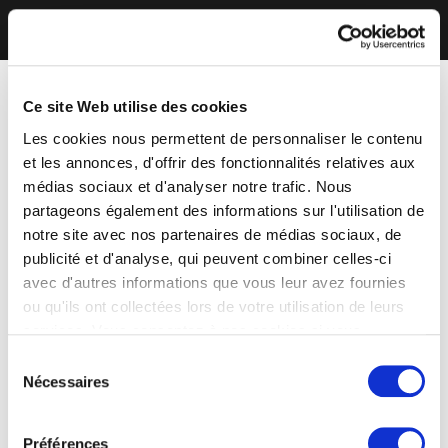
Ce site Web utilise des cookies
Les cookies nous permettent de personnaliser le contenu
et les annonces, d'offrir des fonctionnalités relatives aux
médias sociaux et d'analyser notre trafic. Nous
partageons également des informations sur l'utilisation de
notre site avec nos partenaires de médias sociaux, de
publicité et d'analyse, qui peuvent combiner celles-ci
avec d'autres informations que vous leur avez fournies
ou qu'ils ont collectées lors de votre utilisation de leurs
services. Vous consentez à nos cookies si vous
continuez à utiliser notre site Web.
Sélection
Nécessaires
du
consentement
Préférences