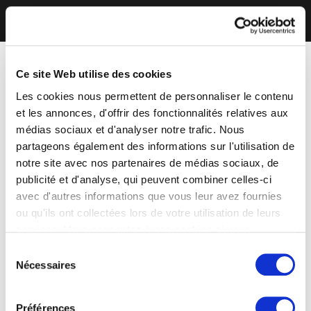
Ce site Web utilise des cookies
Les cookies nous permettent de personnaliser le contenu
et les annonces, d'offrir des fonctionnalités relatives aux
médias sociaux et d'analyser notre trafic. Nous
partageons également des informations sur l'utilisation de
notre site avec nos partenaires de médias sociaux, de
publicité et d'analyse, qui peuvent combiner celles-ci
avec d'autres informations que vous leur avez fournies
ou qu'ils ont collectées lors de votre utilisation de leurs
services. Vous consentez à nos cookies si vous
continuez à utiliser notre site Web.
Sélection
Nécessaires
du
consentement
Préférences