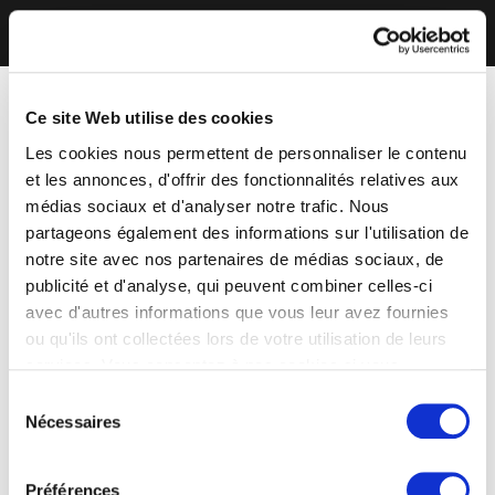
Ce site Web utilise des cookies
Les cookies nous permettent de personnaliser le contenu
et les annonces, d'offrir des fonctionnalités relatives aux
médias sociaux et d'analyser notre trafic. Nous
partageons également des informations sur l'utilisation de
notre site avec nos partenaires de médias sociaux, de
publicité et d'analyse, qui peuvent combiner celles-ci
avec d'autres informations que vous leur avez fournies
ou qu'ils ont collectées lors de votre utilisation de leurs
services. Vous consentez à nos cookies si vous
continuez à utiliser notre site Web.
Sélection
Nécessaires
du
consentement
Préférences