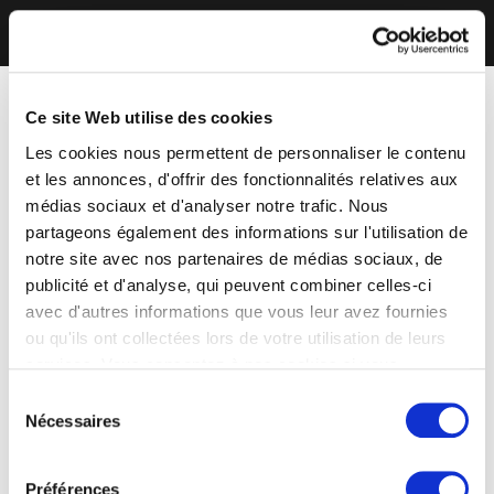
Ce site Web utilise des cookies
Les cookies nous permettent de personnaliser le contenu
et les annonces, d'offrir des fonctionnalités relatives aux
médias sociaux et d'analyser notre trafic. Nous
partageons également des informations sur l'utilisation de
notre site avec nos partenaires de médias sociaux, de
publicité et d'analyse, qui peuvent combiner celles-ci
avec d'autres informations que vous leur avez fournies
ou qu'ils ont collectées lors de votre utilisation de leurs
services. Vous consentez à nos cookies si vous
continuez à utiliser notre site Web.
Sélection
Nécessaires
du
consentement
Préférences