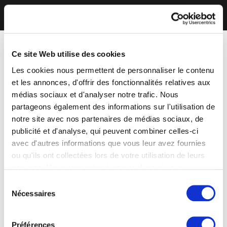
Ce site Web utilise des cookies
Les cookies nous permettent de personnaliser le contenu
et les annonces, d'offrir des fonctionnalités relatives aux
médias sociaux et d'analyser notre trafic. Nous
partageons également des informations sur l'utilisation de
notre site avec nos partenaires de médias sociaux, de
publicité et d'analyse, qui peuvent combiner celles-ci
avec d'autres informations que vous leur avez fournies
ou qu'ils ont collectées lors de votre utilisation de leurs
services. Vous consentez à nos cookies si vous
continuez à utiliser notre site Web.
Sélection
Nécessaires
du
consentement
Préférences