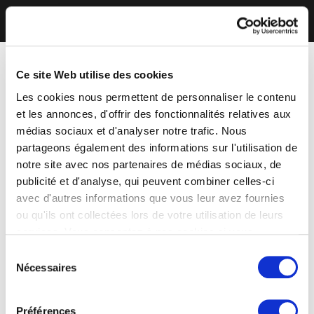
Ce site Web utilise des cookies
Les cookies nous permettent de personnaliser le contenu
et les annonces, d'offrir des fonctionnalités relatives aux
médias sociaux et d'analyser notre trafic. Nous
partageons également des informations sur l'utilisation de
notre site avec nos partenaires de médias sociaux, de
publicité et d'analyse, qui peuvent combiner celles-ci
avec d'autres informations que vous leur avez fournies
ou qu'ils ont collectées lors de votre utilisation de leurs
services. Vous consentez à nos cookies si vous
continuez à utiliser notre site Web.
Sélection
Nécessaires
du
consentement
Préférences