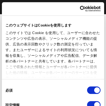
このウェブサイトはCookieを使用します
このサイトでは Cookie を使用して、ユーザーに合わせた
コンテンツや広告の表示、ソーシャルメディア機能の提
供、広告の表示回数やクリック数の測定を行っていま
す。またユーザーによるサイトの利用状況についても情
報を収集し、ソーシャルメディアや広告配信、データ解
析の各パートナーと共有しています。各パートナーは、
ここで収集された情報とユーザーが各パートナーに提供
した他の情報、ユーザーが各パートナーのサービスを使
用したときに収集した他の情報を組み合わせて使用する
ことがあります。 当ウェブサイトの使用を続行するとク
同
ッキーに同意したことになります。
必須
意
の
選
設定情報