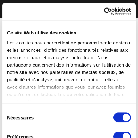
Ce site Web utilise des cookies
Les cookies nous permettent de personnaliser le contenu
et les annonces, d'offrir des fonctionnalités relatives aux
médias sociaux et d'analyser notre trafic. Nous
partageons également des informations sur l'utilisation de
notre site avec nos partenaires de médias sociaux, de
publicité et d'analyse, qui peuvent combiner celles-ci
avec d'autres informations que vous leur avez fournies
ou qu'ils ont collectées lors de votre utilisation de leurs
services. Vous consentez à nos cookies si vous
continuez à utiliser notre site Web.
Sélection
Nécessaires
du
consentement
Préférences