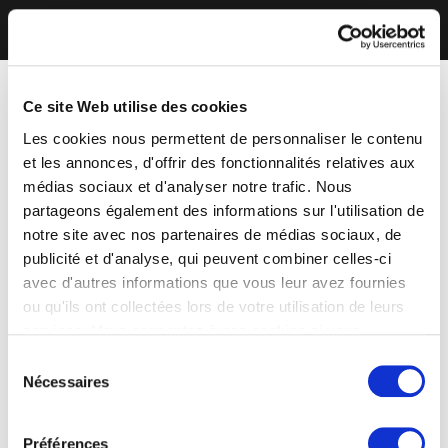
Ce site Web utilise des cookies
Les cookies nous permettent de personnaliser le contenu
et les annonces, d'offrir des fonctionnalités relatives aux
médias sociaux et d'analyser notre trafic. Nous
partageons également des informations sur l'utilisation de
notre site avec nos partenaires de médias sociaux, de
publicité et d'analyse, qui peuvent combiner celles-ci
avec d'autres informations que vous leur avez fournies
ou qu'ils ont collectées lors de votre utilisation de leurs
services. Vous consentez à nos cookies si vous
continuez à utiliser notre site Web.
Sélection
Nécessaires
du
consentement
Préférences