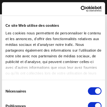
Ce site Web utilise des cookies
Les cookies nous permettent de personnaliser le contenu
et les annonces, d'offrir des fonctionnalités relatives aux
médias sociaux et d'analyser notre trafic. Nous
partageons également des informations sur l'utilisation de
notre site avec nos partenaires de médias sociaux, de
publicité et d'analyse, qui peuvent combiner celles-ci
avec d'autres informations que vous leur avez fournies
ou qu'ils ont collectées lors de votre utilisation de leurs
services. Vous consentez à nos cookies si vous
continuez à utiliser notre site Web.
Sélection
Nécessaires
du
consentement
Préférences