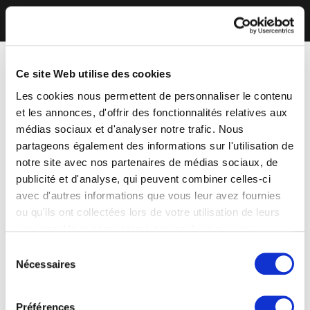
Ce site Web utilise des cookies
Les cookies nous permettent de personnaliser le contenu
et les annonces, d'offrir des fonctionnalités relatives aux
médias sociaux et d'analyser notre trafic. Nous
partageons également des informations sur l'utilisation de
notre site avec nos partenaires de médias sociaux, de
publicité et d'analyse, qui peuvent combiner celles-ci
avec d'autres informations que vous leur avez fournies
ou qu'ils ont collectées lors de votre utilisation de leurs
services. Vous consentez à nos cookies si vous
continuez à utiliser notre site Web.
Sélection
Nécessaires
du
consentement
Préférences