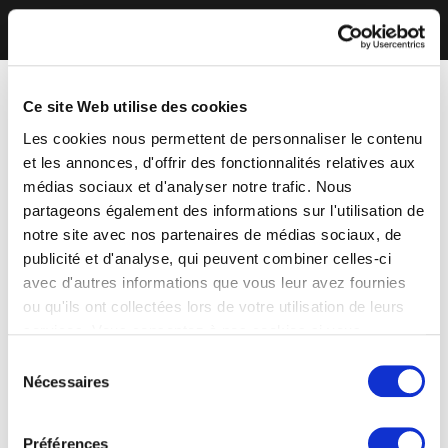
Ce site Web utilise des cookies
Les cookies nous permettent de personnaliser le contenu
et les annonces, d'offrir des fonctionnalités relatives aux
médias sociaux et d'analyser notre trafic. Nous
partageons également des informations sur l'utilisation de
notre site avec nos partenaires de médias sociaux, de
publicité et d'analyse, qui peuvent combiner celles-ci
avec d'autres informations que vous leur avez fournies
ou qu'ils ont collectées lors de votre utilisation de leurs
services. Vous consentez à nos cookies si vous
continuez à utiliser notre site Web.
Sélection
Nécessaires
du
consentement
Préférences