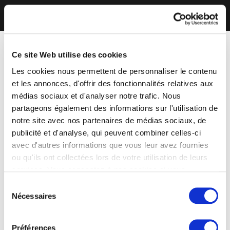
Ce site Web utilise des cookies
Les cookies nous permettent de personnaliser le contenu
et les annonces, d'offrir des fonctionnalités relatives aux
médias sociaux et d'analyser notre trafic. Nous
partageons également des informations sur l'utilisation de
notre site avec nos partenaires de médias sociaux, de
publicité et d'analyse, qui peuvent combiner celles-ci
avec d'autres informations que vous leur avez fournies
ou qu'ils ont collectées lors de votre utilisation de leurs
services. Vous consentez à nos cookies si vous
continuez à utiliser notre site Web.
Sélection
Nécessaires
du
consentement
Préférences