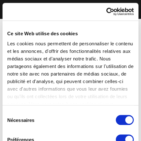
Ce site Web utilise des cookies
Les cookies nous permettent de personnaliser le contenu
et les annonces, d'offrir des fonctionnalités relatives aux
médias sociaux et d'analyser notre trafic. Nous
partageons également des informations sur l'utilisation de
notre site avec nos partenaires de médias sociaux, de
publicité et d'analyse, qui peuvent combiner celles-ci
avec d'autres informations que vous leur avez fournies
ou qu'ils ont collectées lors de votre utilisation de leurs
services. Vous consentez à nos cookies si vous
continuez à utiliser notre site Web.
Sélection
Nécessaires
du
consentement
Préférences