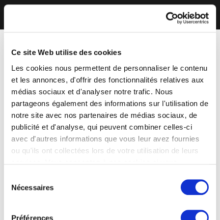
Ce site Web utilise des cookies
Les cookies nous permettent de personnaliser le contenu
et les annonces, d'offrir des fonctionnalités relatives aux
médias sociaux et d'analyser notre trafic. Nous
partageons également des informations sur l'utilisation de
notre site avec nos partenaires de médias sociaux, de
publicité et d'analyse, qui peuvent combiner celles-ci
avec d'autres informations que vous leur avez fournies
ou qu'ils ont collectées lors de votre utilisation de leurs
services. Vous consentez à nos cookies si vous
continuez à utiliser notre site Web.
Sélection
Nécessaires
du
consentement
Préférences