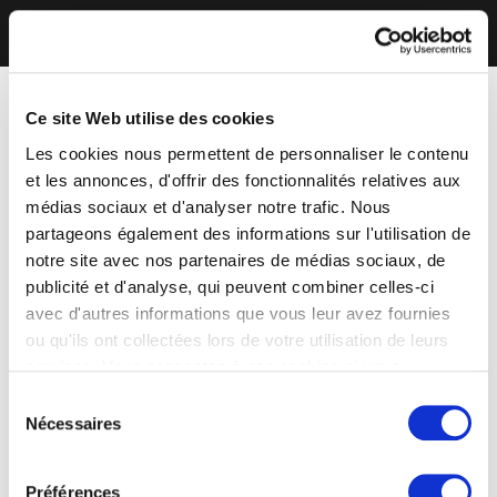
Ce site Web utilise des cookies
Les cookies nous permettent de personnaliser le contenu
et les annonces, d'offrir des fonctionnalités relatives aux
médias sociaux et d'analyser notre trafic. Nous
partageons également des informations sur l'utilisation de
notre site avec nos partenaires de médias sociaux, de
publicité et d'analyse, qui peuvent combiner celles-ci
avec d'autres informations que vous leur avez fournies
ou qu'ils ont collectées lors de votre utilisation de leurs
services. Vous consentez à nos cookies si vous
continuez à utiliser notre site Web.
Sélection
Nécessaires
du
consentement
Préférences