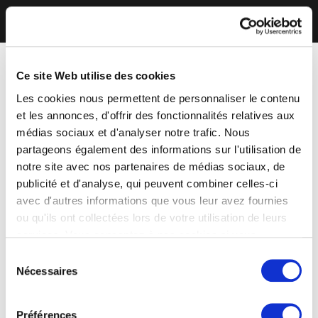
Ce site Web utilise des cookies
Les cookies nous permettent de personnaliser le contenu
et les annonces, d'offrir des fonctionnalités relatives aux
médias sociaux et d'analyser notre trafic. Nous
partageons également des informations sur l'utilisation de
notre site avec nos partenaires de médias sociaux, de
publicité et d'analyse, qui peuvent combiner celles-ci
avec d'autres informations que vous leur avez fournies
ou qu'ils ont collectées lors de votre utilisation de leurs
services. Vous consentez à nos cookies si vous
continuez à utiliser notre site Web.
Sélection
Nécessaires
du
consentement
Préférences