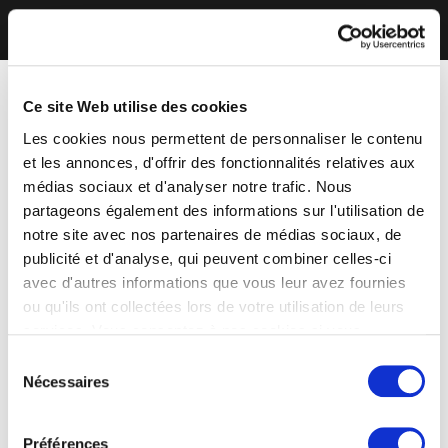
Ce site Web utilise des cookies
Les cookies nous permettent de personnaliser le contenu
et les annonces, d'offrir des fonctionnalités relatives aux
médias sociaux et d'analyser notre trafic. Nous
partageons également des informations sur l'utilisation de
notre site avec nos partenaires de médias sociaux, de
publicité et d'analyse, qui peuvent combiner celles-ci
avec d'autres informations que vous leur avez fournies
ou qu'ils ont collectées lors de votre utilisation de leurs
services. Vous consentez à nos cookies si vous
continuez à utiliser notre site Web.
Sélection
Nécessaires
du
consentement
Préférences