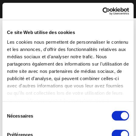
Ce site Web utilise des cookies
Les cookies nous permettent de personnaliser le contenu
et les annonces, d'offrir des fonctionnalités relatives aux
médias sociaux et d'analyser notre trafic. Nous
partageons également des informations sur l'utilisation de
notre site avec nos partenaires de médias sociaux, de
publicité et d'analyse, qui peuvent combiner celles-ci
avec d'autres informations que vous leur avez fournies
ou qu'ils ont collectées lors de votre utilisation de leurs
services. Vous consentez à nos cookies si vous
continuez à utiliser notre site Web.
Sélection
Nécessaires
du
consentement
Préférences