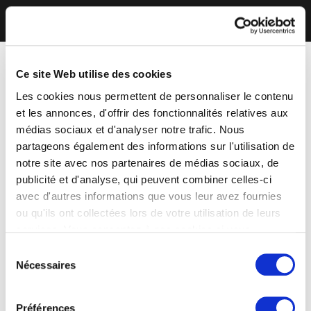
Ce site Web utilise des cookies
Les cookies nous permettent de personnaliser le contenu
et les annonces, d'offrir des fonctionnalités relatives aux
médias sociaux et d'analyser notre trafic. Nous
partageons également des informations sur l'utilisation de
notre site avec nos partenaires de médias sociaux, de
publicité et d'analyse, qui peuvent combiner celles-ci
avec d'autres informations que vous leur avez fournies
ou qu'ils ont collectées lors de votre utilisation de leurs
services. Vous consentez à nos cookies si vous
continuez à utiliser notre site Web.
Sélection
Nécessaires
du
consentement
Préférences