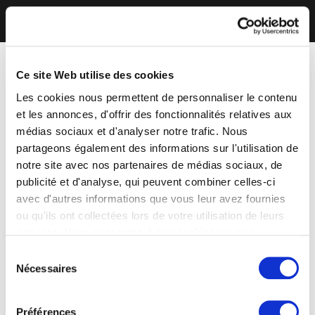
Ce site Web utilise des cookies
Les cookies nous permettent de personnaliser le contenu
et les annonces, d'offrir des fonctionnalités relatives aux
médias sociaux et d'analyser notre trafic. Nous
partageons également des informations sur l'utilisation de
notre site avec nos partenaires de médias sociaux, de
publicité et d'analyse, qui peuvent combiner celles-ci
avec d'autres informations que vous leur avez fournies
ou qu'ils ont collectées lors de votre utilisation de leurs
services. Vous consentez à nos cookies si vous
continuez à utiliser notre site Web.
Sélection
Nécessaires
du
consentement
Préférences