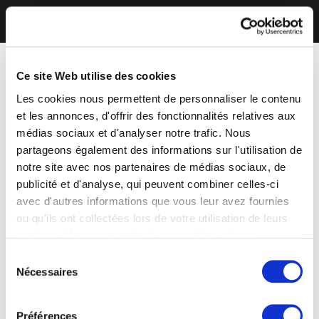
Ce site Web utilise des cookies
Les cookies nous permettent de personnaliser le contenu
et les annonces, d'offrir des fonctionnalités relatives aux
médias sociaux et d'analyser notre trafic. Nous
partageons également des informations sur l'utilisation de
notre site avec nos partenaires de médias sociaux, de
publicité et d'analyse, qui peuvent combiner celles-ci
avec d'autres informations que vous leur avez fournies
ou qu'ils ont collectées lors de votre utilisation de leurs
services. Vous consentez à nos cookies si vous
continuez à utiliser notre site Web.
Sélection
Nécessaires
du
consentement
Préférences